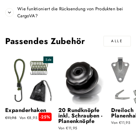
Wie funktioniert die Rücksendung von Produkten bei
CargoVA?
Passendes Zubehör
ALLE
Sale
Expanderhaken
20 Rundknöpfe
Dreiloch
inkl. Schrauben -
Planenha
-25%
Normaler
Sonderpreis
€11,95
Von €8,95
Planenknöpfe
Preis
Von €11,95
Von €11,95