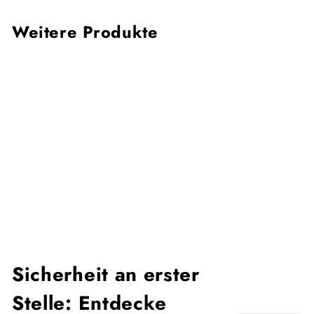
Weitere Produkte
Sale
Expanderhaken
-25%
Normaler
Sonderpreis
€11,95
Von €8,95
Preis
Sicherheit an erster
Stelle: Entdecke