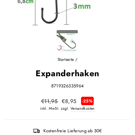
Startseite
/
Expanderhaken
8719326335964
Normaler
Sonderpreis
€11,95
€8,95
-25%
Preis
inkl. MwSt. zzgl.
Versandkosten
Kostenfreie Lieferung ab 30€