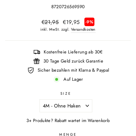
8720726569590
Normaler
Sonderpreis
€21,95
€19,95
-9%
Preis
inkl. MwSt. zzgl.
Versandkosten
Kostenfreie Lieferung ab 30€
30 Tage Geld zurück Garantie
Sicher bezahlen mit Klarna & Paypal
Auf Lager
SIZE
3+ Produkte? Rabatt wartet im Warenkorb
MENGE