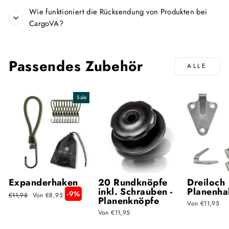
Wie funktioniert die Rücksendung von Produkten bei
CargoVA?
Passendes Zubehör
ALLE
Sale
Expanderhaken
20 Rundknöpfe
Dreiloch
inkl. Schrauben -
Planenha
-9%
Normaler
Sonderpreis
€11,95
Von €8,95
Planenknöpfe
Preis
Von €11,95
Von €11,95