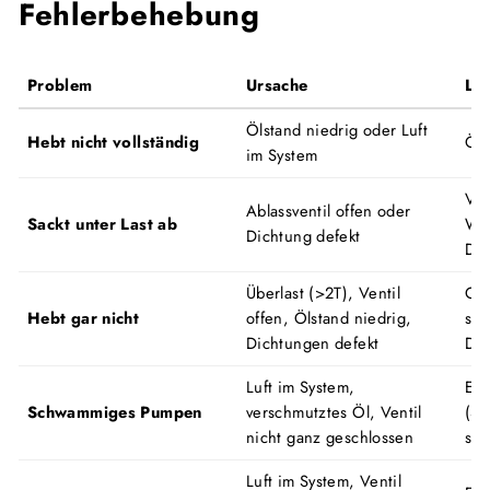
Fehlerbehebung
Problem
Ursache
Lö
Ölstand niedrig oder Luft
Hebt nicht vollständig
Öl 
im System
Ven
Ablassventil offen oder
Sackt unter Last ab
Wei
Dichtung defekt
Dic
Überlast (>2T), Ventil
Gew
Hebt gar nicht
offen, Ölstand niedrig,
sch
Dichtungen defekt
Dic
Luft im System,
Ent
Schwammiges Pumpen
verschmutztes Öl, Ventil
(SA
nicht ganz geschlossen
sch
Luft im System, Ventil