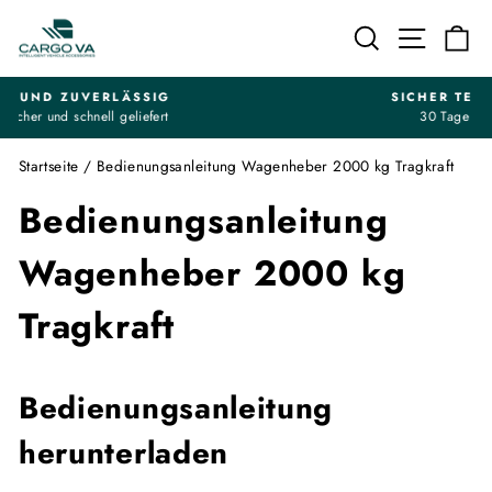
Direkt
Suche
Seitenn
Ei
zum
Inhalt
SICHER TESTEN & EINKAUFEN
30 Tage Geld zurück Garantie
Pause
Diashow
Startseite
/
Bedienungsanleitung Wagenheber 2000 kg Tragkraft
Bedienungsanleitung
Wagenheber 2000 kg
Tragkraft
Bedienungsanleitung
herunterladen